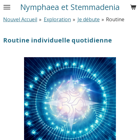
Nymphaea et Stemmadenia
Passer
au
Nouvel Accueil
»
Exploration
»
Je débute
»
Routine
contenu
principal
Routine individuelle quotidienne