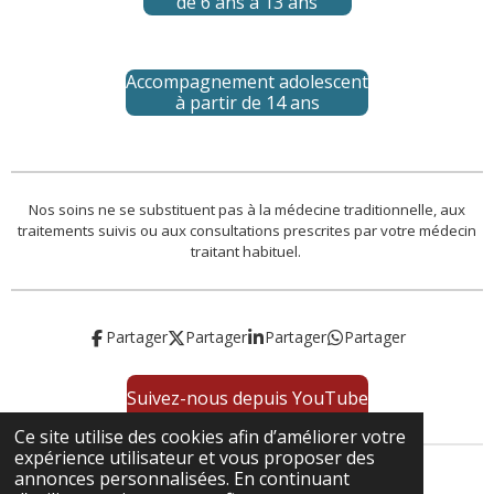
de 6 ans à 13 ans
Accompagnement adolescent
à partir de 14 ans
Nos soins ne se substituent pas à la médecine traditionnelle, aux
traitements suivis ou aux consultations prescrites par votre médecin
traitant habituel.
Partager
Partager
Partager
Partager
Suivez-nous depuis YouTube
Ce site utilise des cookies afin d’améliorer votre
expérience utilisateur et vous proposer des
annonces personnalisées. En continuant
©2026 Nymphaea et Stemmadenia