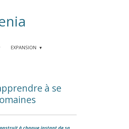
enia
EXPANSION
apprendre à se
domaines
construit à chaque instant de sa