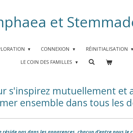
phaea et Stemmad
PLORATION
CONNEXION
RÉINITIALISATION
LE COIN DES FAMILLES
r s'inspirez mutuellement et 
rmer ensemble dans tous les 
ne réside pas dans les apparences, chacun d’entre nous le 