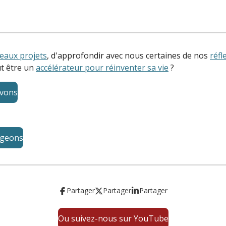
eaux projets
, d'approfondir avec nous certaines de nos
réfl
ut être un
accélérateur pour réinventer sa vie
?
ivons
ageons
Partager
Partager
Partager
Ou suivez-nous sur YouTube