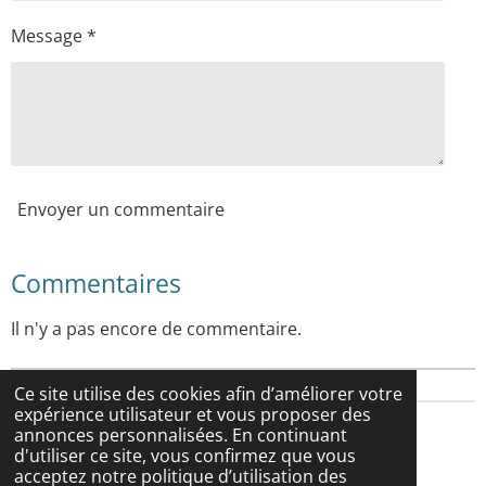
i
i
Message *
o
l
n
e
Envoyer un commentaire
Commentaires
Il n'y a pas encore de commentaire.
Ce site utilise des cookies afin d’améliorer votre
expérience utilisateur et vous proposer des
annonces personnalisées. En continuant
©2026 Nymphaea et Stemmadenia
d'utiliser ce site, vous confirmez que vous
Propulsé par
Webador
acceptez notre politique d’utilisation des